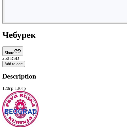
Чебурек
Share
250
RSD
Add to cart
Description
120гр-130гр